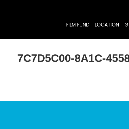
FILM FUND
LOCATION
G
7C7D5C00-8A1C-455