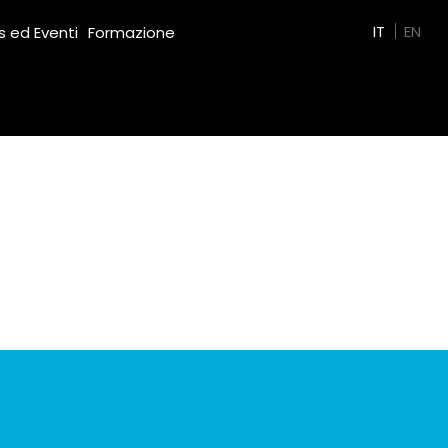
Green Film
IT
EN
 ed Eventi
Formazione