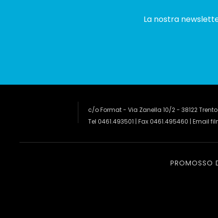
La nostra newsletter
c/o Format - Via Zanella 10/2 - 38122 Trento
Tel 0461.493501 | Fax 0461.495460 | Email
fi
PROMOSSO 