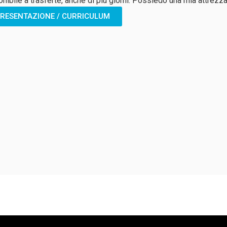
nibile a trasferte, anche di più giorni. Possiedo una mia attrezza
RESENTAZIONE / CURRICULUM