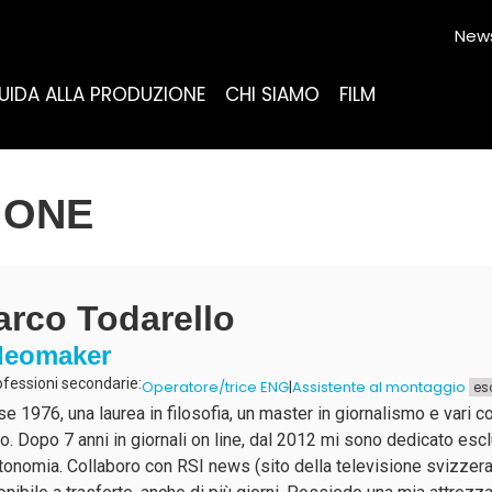
News
UIDA ALLA PRODUZIONE
CHI SIAMO
FILM
IONE
rco Todarello
deomaker
ofessioni secondarie:
Operatore/trice ENG
|
Assistente al montaggio
es
se 1976, una laurea in filosofia, un master in giornalismo e vari 
o. Dopo 7 anni in giornali on line, dal 2012 mi sono dedicato esc
utonomia. Collaboro con RSI news (sito della televisione svizzer