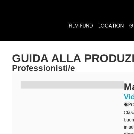
FILM FUND
LOCATION
G
GUIDA ALLA PRODUZ
Professionisti/e
Ma
Vi
Pr
Clas
buon
in a