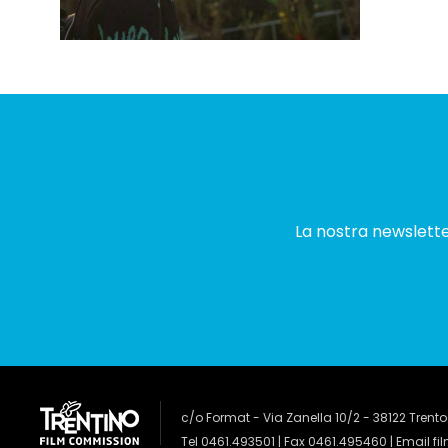
La nostra newsletter
c/o Format - Via Zanella 10/2 - 38122 Trento
Tel 0461.493501 | Fax 0461.495460 | Email
fi