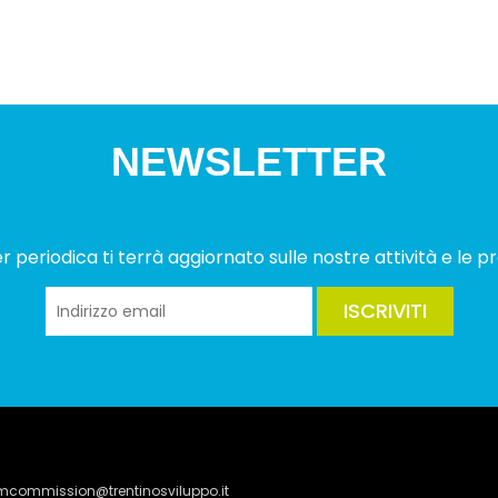
NEWSLETTER
 periodica ti terrà aggiornato sulle nostre attività e le pr
ISCRIVITI
lmcommission@trentinosviluppo.it