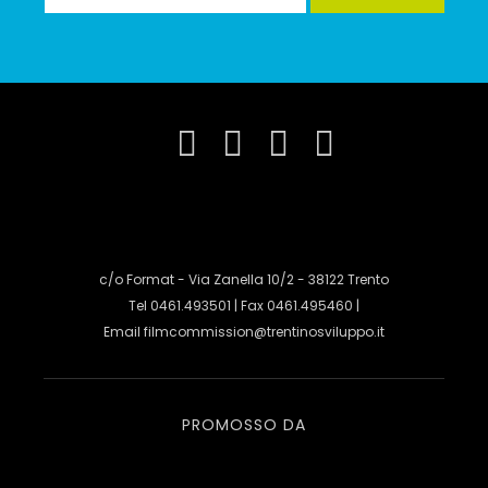
c/o Format - Via Zanella 10/2 - 38122 Trento
Tel 0461.493501 | Fax 0461.495460 |
Email
filmcommission@trentinosviluppo.it
PROMOSSO DA