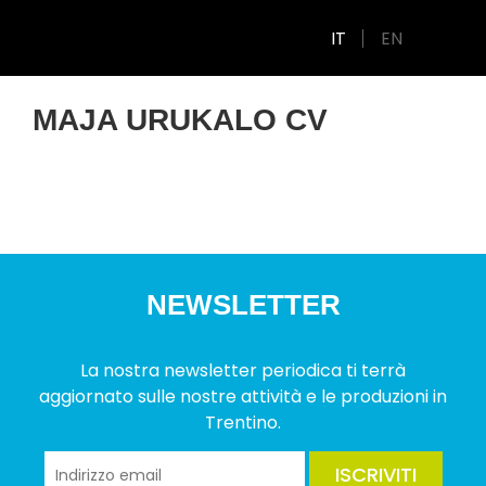
IT
EN
MAJA URUKALO CV
NEWSLETTER
La nostra newsletter periodica ti terrà
aggiornato sulle nostre attività e le produzioni in
Trentino.
ISCRIVITI