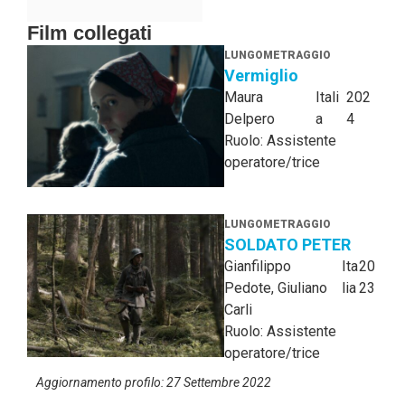
Film collegati
LUNGOMETRAGGIO
Vermiglio
Maura
Itali
202
Delpero
a
4
Ruolo: Assistente
operatore/trice
LUNGOMETRAGGIO
SOLDATO PETER
Gianfilippo
Ita
20
Pedote, Giuliano
lia
23
Carli
Ruolo: Assistente
operatore/trice
Aggiornamento profilo: 27 Settembre 2022