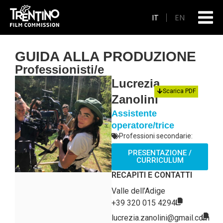
IT
EN
GUIDA ALLA PRODUZIONE
Professionisti/e
Lucrezia
Scarica PDF
Zanolini
Assistente
operatore/trice
Professioni secondarie:
PRESENTAZIONE /
CURRICULUM
RECAPITI E CONTATTI
Valle dell’Adige
+39 320 015 4294
lucrezia.zanolini@gmail.com