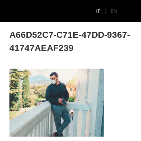
IT
EN
A66D52C7-C71E-47DD-9367-
41747AEAF239