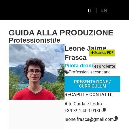
IT
EN
GUIDA ALLA PRODUZIONE
Professionisti/e
Leone Jaime
Scarica PDF
Frasca
Pilota droni
esordiente
Professioni secondarie:
PRESENTAZIONE /
CURRICULUM
RECAPITI E CONTATTI
Alto Garda e Ledro
+39 391 400 9130
leone.frasca@gmail.com