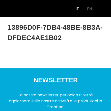
IT
EN
13896D0F-7DB4-48BE-8B3A-
DFDEC4AE1B02
NEWSLETTER
La nostra newsletter periodica ti terrà
aggiornato sulle nostre attività e le produzioni in
Trentino.