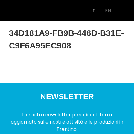
IT
EN
34D181A9-FB9B-446D-B31E-
C9F6A95EC908
NEWSLETTER
La nostra newsletter periodica ti terrà
aggiornato sulle nostre attività e le produzioni in
Trentino.