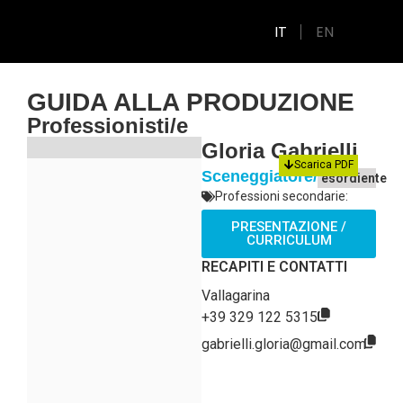
IT
EN
GUIDA ALLA PRODUZIONE
Professionisti/e
Gloria Gabrielli
Scarica PDF
Sceneggiatore/trice
esordiente
Professioni secondarie:
PRESENTAZIONE /
CURRICULUM
RECAPITI E CONTATTI
Vallagarina
+39 329 122 5315
gabrielli.gloria@gmail.com