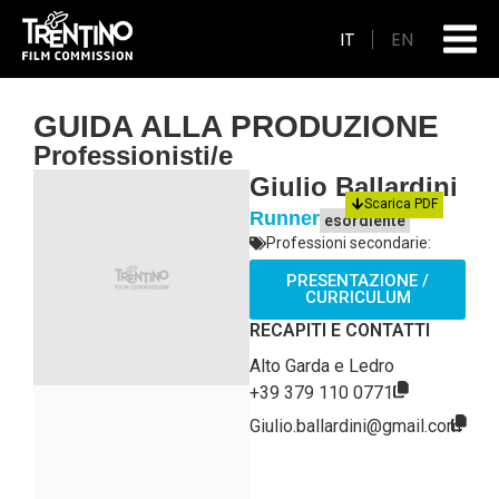
IT
EN
GUIDA ALLA PRODUZIONE
Professionisti/e
Giulio Ballardini
Scarica PDF
Runner
esordiente
Professioni secondarie:
PRESENTAZIONE /
CURRICULUM
RECAPITI E CONTATTI
Alto Garda e Ledro
+39 379 110 0771
Giulio.ballardini@gmail.com