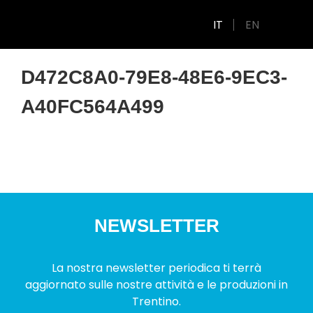
IT
EN
D472C8A0-79E8-48E6-9EC3-
A40FC564A499
NEWSLETTER
La nostra newsletter periodica ti terrà
aggiornato sulle nostre attività e le produzioni in
Trentino.