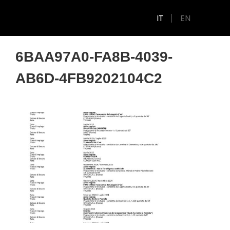
IT
EN
6BAA97A0-FA8B-4039-
AB6D-4FB9202104C2