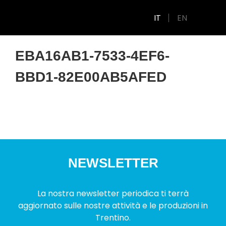
IT
EN
EBA16AB1-7533-4EF6-
BBD1-82E00AB5AFED
NEWSLETTER
La nostra newsletter periodica ti terrà
aggiornato sulle nostre attività e le produzioni in
Trentino.