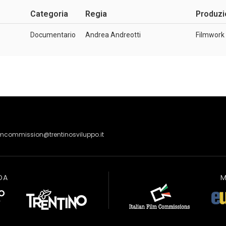
Categoria
Regia
Produz
Documentario
Andrea Andreotti
Filmwork
lmcommission@trentinosviluppo.it
DA
M