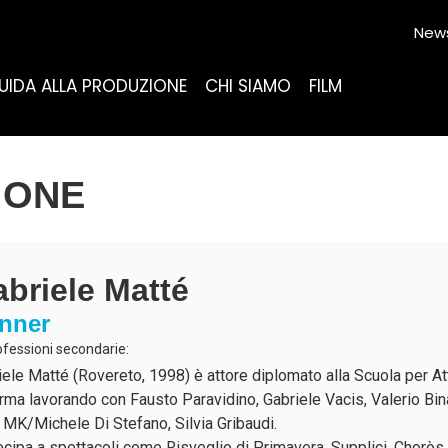
News
UIDA ALLA PRODUZIONE
CHI SIAMO
FILM
IONE
briele Matté
nner
ofessioni secondarie:
ele Matté (Rovereto, 1998) è attore diplomato alla Scuola per Atto
orma lavorando con Fausto Paravidino, Gabriele Vacis, Valerio Bi
 MK/Michele Di Stefano, Silvia Gribaudi.
ecipa a spettacoli come Risveglio di Primavera, Supplici, Choròs.