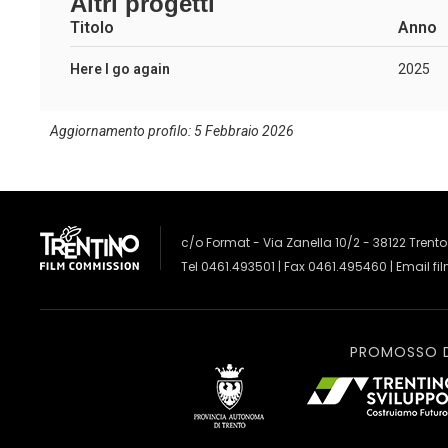
Altri progetti
Titolo
Anno
Here I go again
2025
Aggiornamento profilo: 5 Febbraio 2026
c/o Format - Via Zanella 10/2 - 38122 Trento
Tel 0461.493501 | Fax 0461.495460 | Email
fi
PROMOSSO 