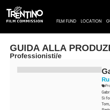
FILM FUND
LOCATION
G
GUIDA ALLA PRODUZ
Professionisti/e
Ga
Ru
Pr
Gabri
Si f
Tom,
Part