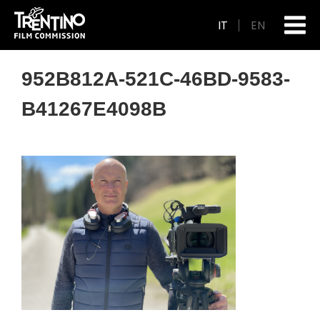
IT
EN
952B812A-521C-46BD-9583-
B41267E4098B