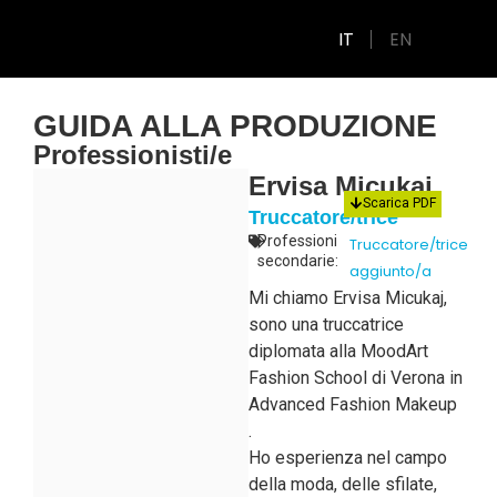
IT
EN
GUIDA ALLA PRODUZIONE
Professionisti/e
Ervisa Micukaj
Scarica PDF
Truccatore/trice
Professioni
Truccatore/trice
secondarie:
aggiunto/a
Mi chiamo Ervisa Micukaj,
sono una truccatrice
diplomata alla MoodArt
Fashion School di Verona in
Advanced Fashion Makeup
.
Ho esperienza nel campo
della moda, delle sfilate,