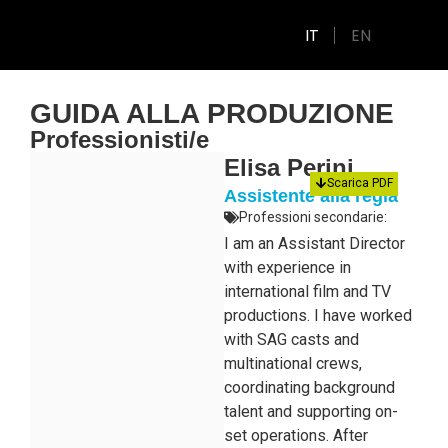
IT
EN
GUIDA ALLA PRODUZIONE
Professionisti/e
Elisa Perini
Scarica PDF
Assistente alla regia
Professioni secondarie:
I am an Assistant Director
with experience in
international film and TV
productions. I have worked
with SAG casts and
multinational crews,
coordinating background
talent and supporting on-
set operations. After