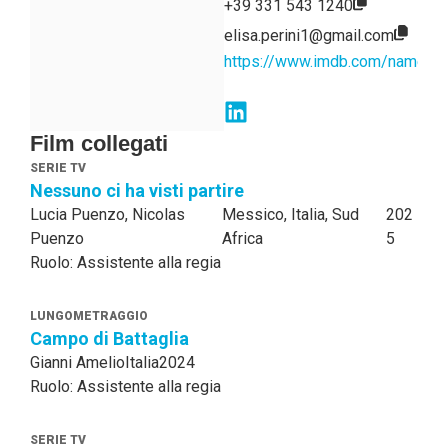
+39 331 543 1240
elisa.perini1@gmail.com
https://www.imdb.com/name/
Film collegati
SERIE TV
Nessuno ci ha visti partire
Lucia Puenzo, Nicolas
Messico, Italia, Sud
202
Puenzo
Africa
5
Ruolo: Assistente alla regia
LUNGOMETRAGGIO
Campo di Battaglia
Gianni Amelio
Italia
2024
Ruolo: Assistente alla regia
SERIE TV