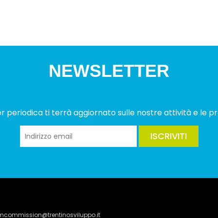
NEWSLETTER
 periodica ti terrà aggiornato sulle nostre attività e le pr
ISCRIVITI
lmcommission@trentinosviluppo.it