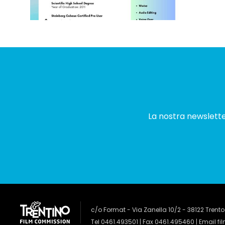
La nostra newsletter
c/o Format - Via Zanella 10/2 - 38122 Trento
Tel 0461.493501 | Fax 0461.495460 | Email
fi