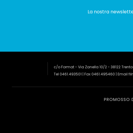
La nostra newsletter
c/o Format - Via Zanella 10/2 - 38122 Trento
Tel 0461.493501 | Fax 0461.495460 | Email
fi
PROMOSSO 