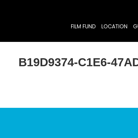
FILM FUND
LOCATION
G
B19D9374-C1E6-47A