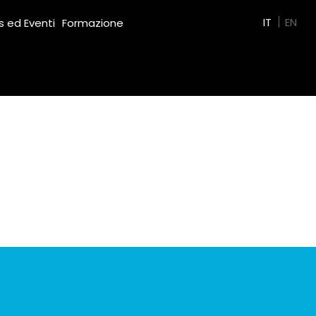
Green Film
IT
EN
 ed Eventi
Formazione