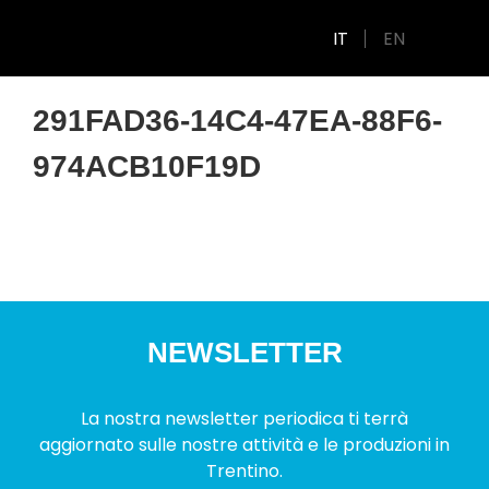
IT
EN
291FAD36-14C4-47EA-88F6-
974ACB10F19D
NEWSLETTER
La nostra newsletter periodica ti terrà
aggiornato sulle nostre attività e le produzioni in
Trentino.