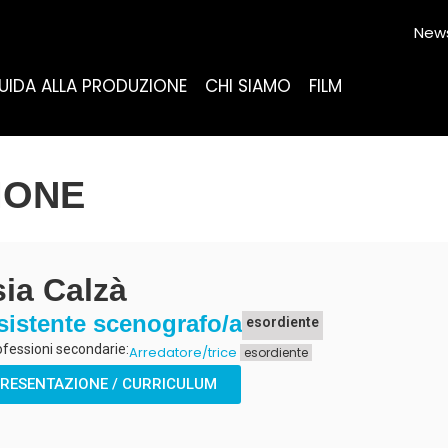
News
UIDA ALLA PRODUZIONE
CHI SIAMO
FILM
IONE
ia Calzà
sistente scenografo/a
esordiente
ofessioni secondarie:
Arredatore/trice
esordiente
RESENTAZIONE / CURRICULUM