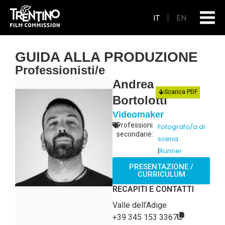
IT
EN
GUIDA ALLA PRODUZIONE
Professionisti/e
Andrea
Scarica PDF
Bortolotti
Videomaker
Professioni
Fotografo/a di
secondarie:
scena
|
Runner
PRESENTAZIONE /
CURRICULUM
RECAPITI E CONTATTI
Valle dell’Adige
+39 345 153 3367