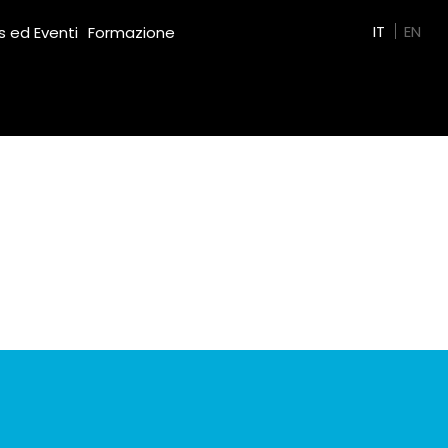
Green Film
IT
EN
 ed Eventi
Formazione