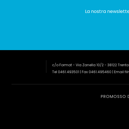
La nostra newsletter
c/o Format - Via Zanella 10/2 - 38122 Trento
Tel 0461.493501 | Fax 0461.495460 | Email
fi
PROMOSSO 