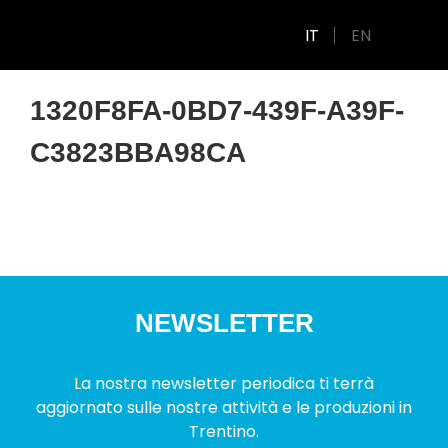
IT
EN
1320F8FA-0BD7-439F-A39F-
C3823BBA98CA
NEWSLETTER
La nostra newsletter periodica ti terrà
aggiornato sulle nostre attività e le produzioni in
Trentino.