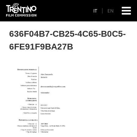
IT
EN
636F04B7-CB25-4C65-B0C5-
6FE91F9BA27B