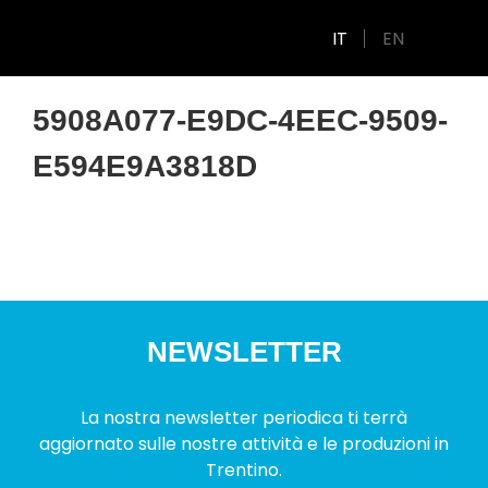
IT
EN
5908A077-E9DC-4EEC-9509-
E594E9A3818D
NEWSLETTER
La nostra newsletter periodica ti terrà
aggiornato sulle nostre attività e le produzioni in
Trentino.