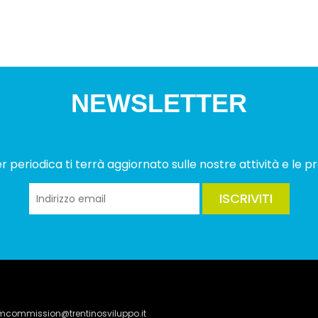
NEWSLETTER
 periodica ti terrà aggiornato sulle nostre attività e le pr
ISCRIVITI
lmcommission@trentinosviluppo.it