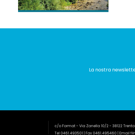
La nostra newsletter
c/o Format - Via Zanella 10/2 - 38122 Trento
Tel 0461.493501 | Fax 0461.495460 | Email
fi