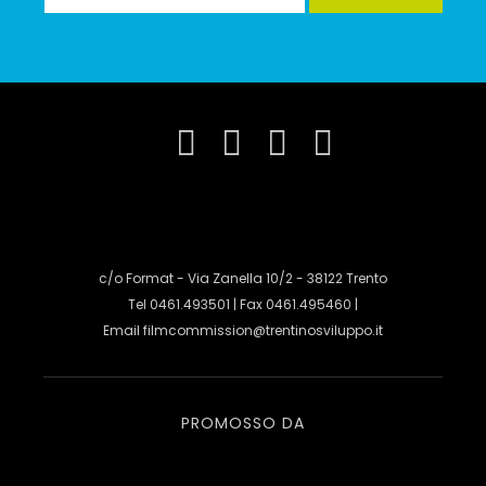
c/o Format - Via Zanella 10/2 - 38122 Trento
Tel 0461.493501 | Fax 0461.495460 |
Email
filmcommission@trentinosviluppo.it
PROMOSSO DA