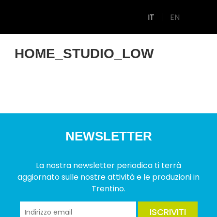
IT
EN
HOME_STUDIO_LOW
NEWSLETTER
La nostra newsletter periodica ti terrà
aggiornato sulle nostre attività e le produzioni in
Trentino.
ISCRIVITI