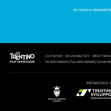
La nostra newsletter
c/o Format - Via Zanella 10/2 - 38122 Trento
Tel 0461.493501 | Fax 0461.495460 | Email
fi
PROMOSSO 