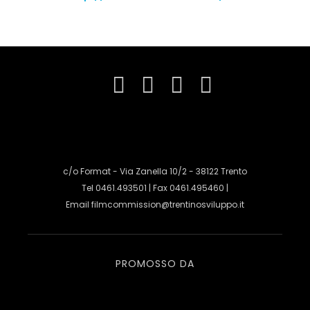
c/o Format - Via Zanella 10/2 - 38122 Trento
Tel 0461.493501 | Fax 0461.495460 |
Email
filmcommission@trentinosviluppo.it
PROMOSSO DA