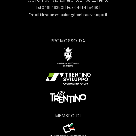
c/o Format - Via Zanella 10/2 - 38122 Trento
Tel 0461.493501 | Fax 0461.495460 |
Email
filmcommission@trentinosviluppo.it
PROMOSSO DA
MEMBRO DI