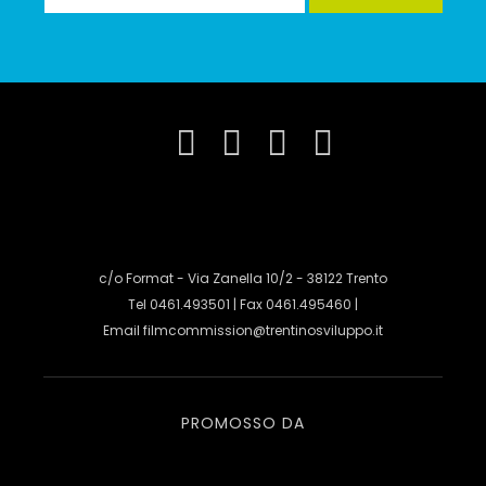
c/o Format - Via Zanella 10/2 - 38122 Trento
Tel 0461.493501 | Fax 0461.495460 |
Email
filmcommission@trentinosviluppo.it
PROMOSSO DA