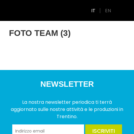
IT
EN
FOTO TEAM (3)
NEWSLETTER
La nostra newsletter periodica ti terrà
aggiornato sulle nostre attività e le produzioni in
Trentino.
ISCRIVITI