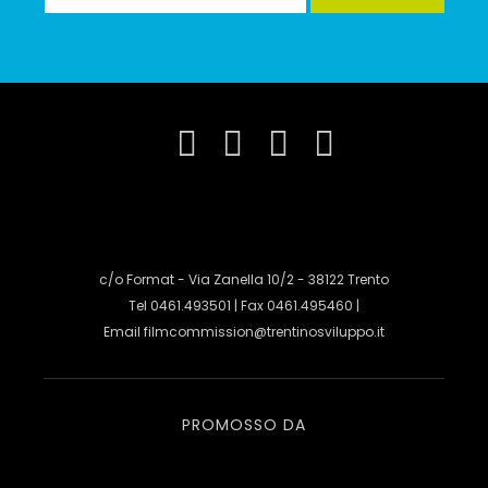
c/o Format - Via Zanella 10/2 - 38122 Trento
Tel 0461.493501 | Fax 0461.495460 |
Email
filmcommission@trentinosviluppo.it
PROMOSSO DA