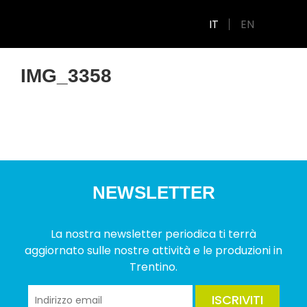
IT
EN
IMG_3358
NEWSLETTER
La nostra newsletter periodica ti terrà
aggiornato sulle nostre attività e le produzioni in
Trentino.
ISCRIVITI