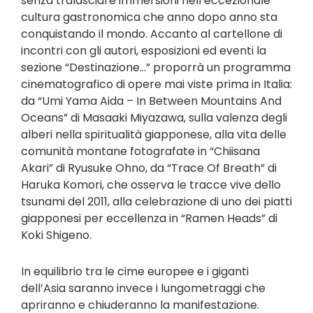
senza tralasciare immersioni nell’eccezionale
cultura gastronomica che anno dopo anno sta
conquistando il mondo. Accanto al cartellone di
incontri con gli autori, esposizioni ed eventi la
sezione “Destinazione…” proporrà un programma
cinematografico di opere mai viste prima in Italia:
da “Umi Yama Aida – In Between Mountains And
Oceans” di Masaaki Miyazawa, sulla valenza degli
alberi nella spiritualità giapponese, alla vita delle
comunità montane fotografate in “Chiisana
Akari” di Ryusuke Ohno, da “Trace Of Breath” di
Haruka Komori, che osserva le tracce vive dello
tsunami del 2011, alla celebrazione di uno dei piatti
giapponesi per eccellenza in “Ramen Heads” di
Koki Shigeno.
In equilibrio tra le cime europee e i giganti
dell’Asia saranno invece i lungometraggi che
apriranno e chiuderanno la manifestazione.