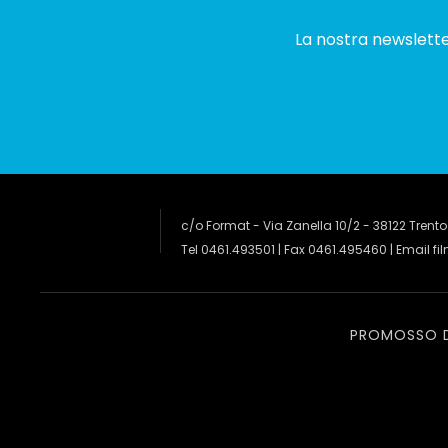
La nostra newsletter
c/o Format - Via Zanella 10/2 - 38122 Trento
Tel 0461.493501 | Fax 0461.495460 | Email
fi
PROMOSSO 