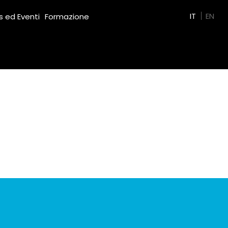
Green Film
IT
EN
 ed Eventi
Formazione