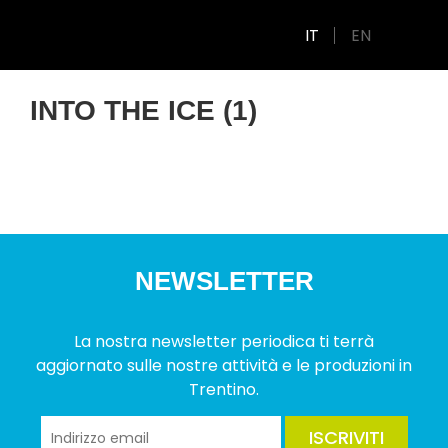
IT
EN
INTO THE ICE (1)
NEWSLETTER
La nostra newsletter periodica ti terrà
aggiornato sulle nostre attività e le produzioni in
Trentino.
ISCRIVITI