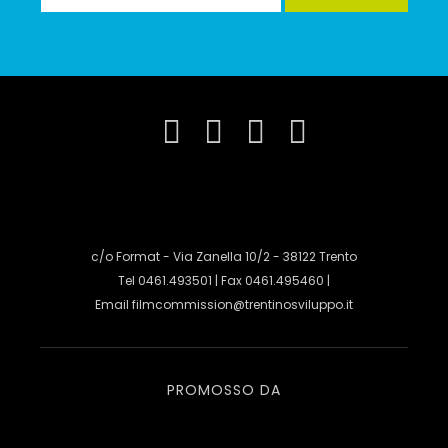
c/o Format - Via Zanella 10/2 - 38122 Trento
Tel 0461.493501 | Fax 0461.495460 |
Email
filmcommission@trentinosviluppo.it
PROMOSSO DA