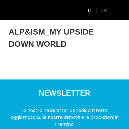
IT
EN
ALP&ISM_MY UPSIDE
DOWN WORLD
NEWSLETTER
La nostra newsletter periodica ti terrà
aggiornato sulle nostre attività e le produzioni in
Trentino.