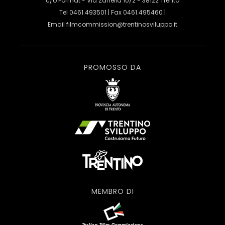
c/o Format - Via Zanella 10/2 - 38122 Trento
Tel 0461.493501 | Fax 0461.495460 |
Email
filmcommission@trentinosviluppo.it
PROMOSSO DA
MEMBRO DI