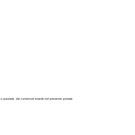
le o parziale, dei contenuti inseriti nel presente portale