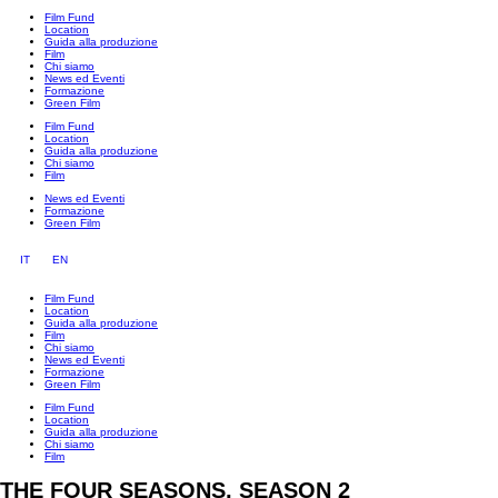
Film Fund
Location
Guida alla produzione
Film
Chi siamo
News ed Eventi
Formazione
Green Film
Film Fund
Location
Guida alla produzione
Chi siamo
Film
News ed Eventi
Formazione
Green Film
IT
EN
Film Fund
Location
Guida alla produzione
Film
Chi siamo
News ed Eventi
Formazione
Green Film
Film Fund
Location
Guida alla produzione
Chi siamo
Film
THE FOUR SEASONS, SEASON 2