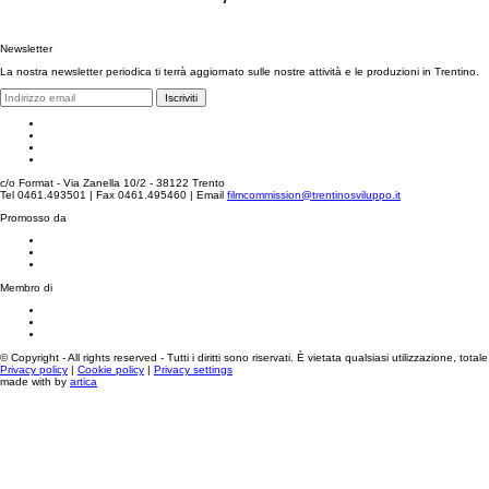
Newsletter
La nostra newsletter periodica ti terrà aggiornato sulle nostre attività e le produzioni in Trentino.
Iscriviti
c/o Format - Via Zanella 10/2 - 38122 Trento
Tel 0461.493501 | Fax 0461.495460 | Email
filmcommission@trentinosviluppo.it
Promosso da
Membro di
© Copyright - All rights reserved - Tutti i diritti sono riservati. È vietata qualsiasi utilizzazione, tota
Privacy policy
|
Cookie policy
|
Privacy settings
made with
by
artica