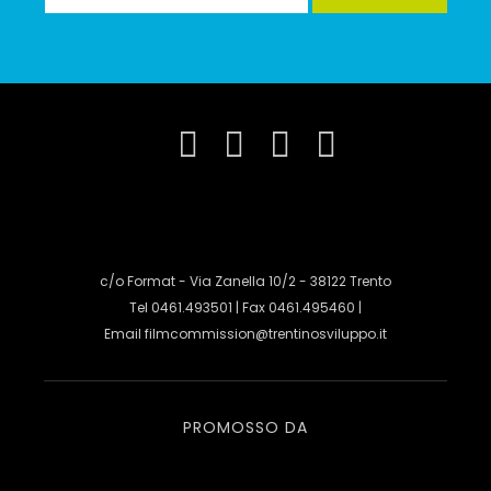
c/o Format - Via Zanella 10/2 - 38122 Trento
Tel 0461.493501 | Fax 0461.495460 |
Email
filmcommission@trentinosviluppo.it
PROMOSSO DA