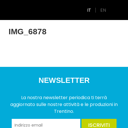
IT
EN
IMG_6878
NEWSLETTER
La nostra newsletter periodica ti terrà
aggiornato sulle nostre attività e le produzioni in
Trentino.
ISCRIVITI