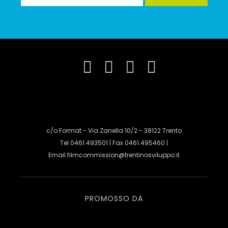
c/o Format - Via Zanella 10/2 - 38122 Trento
Tel 0461.493501 | Fax 0461.495460 |
Email
filmcommission@trentinosviluppo.it
PROMOSSO DA