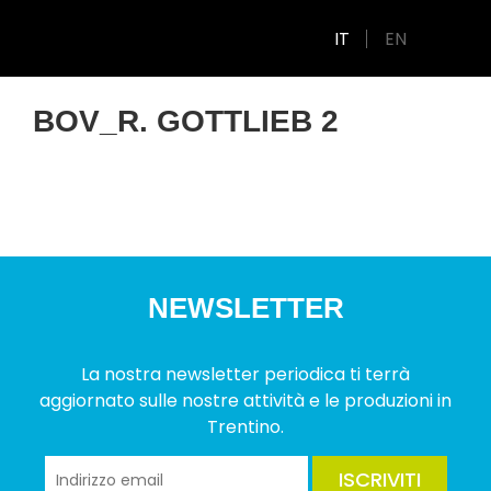
IT
EN
BOV_R. GOTTLIEB 2
NEWSLETTER
La nostra newsletter periodica ti terrà
aggiornato sulle nostre attività e le produzioni in
Trentino.
ISCRIVITI