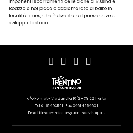
imponenti sbarramenti delle
dighe di Bissina e
Boazzo e nel piccolo agglomerato di baite in
località Limes, che è diventato il paese dove si
sviluppa la storia.
c/o Format - Via Zanella 10/2 - 38122 Trento
Tel 0461.493501 | Fax 0461.495460 |
Email
filmcommission@trentinosviluppo.it