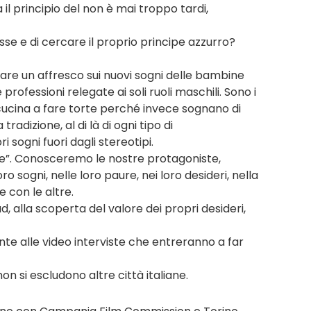
 il principio del non è mai troppo tardi,
sse e di cercare il proprio principe azzurro?
zare un affresco sui nuovi sogni delle bambine
rofessioni relegate ai soli ruoli maschili. Sono i
 cucina a fare torte perché invece sognano di
radizione, al di là di ogni tipo di
 sogni fuori dagli stereotipi.
nde”. Conosceremo le nostre protagoniste,
o sogni, nelle loro paure, nei loro desideri, nella
e con le altre.
, alla scoperta del valore dei propri desideri,
nte alle video interviste che entreranno a far
on si escludono altre città italiane.