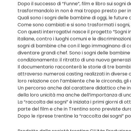
Dopo il successo di “Funne”, film e libro sui sogni 
trasformandolo in non è mai troppo presto per in
Quali sono i sogni delle bambine di oggi, le futur
Come sono cambiati e si sono trasformati i sogni, 
Con questi interrogativi nasce il progetto “Sogni 
italiane, contro i luoghi comuni e le discriminazion
sogni di bambine che con il lego immaginano di co
diventare grandi chef. Sono i sogni delle bambine di 
condizionamento: il ritratto di una nuova generazion
Il documentario racconterà le storie di tre bambi
attraverso numerosi casting realizzati in diverse ci
loro relazione con l’ambiente che le circonda, gli am
Un percorso anche dal carattere didattico che inte
della loro unicità ma anche dell’importanza di una
La “raccolta dei sogni” è iniziata i primi giorni 
parte del film e che in Trentino sono previste du
Dopo le riprese trentine la “raccolta dei sogni” po