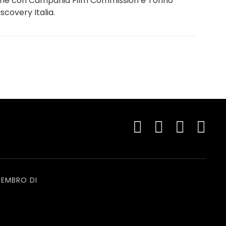
ione con Campania Film Commission e Torino
covery Italia.
EMBRO DI