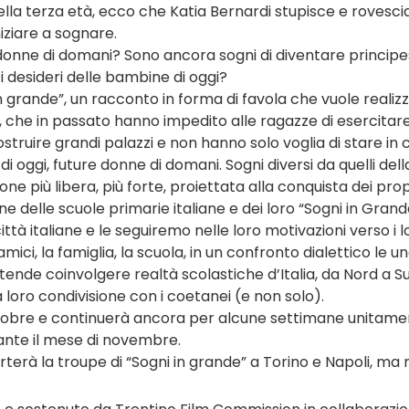
della terza età, ecco che Katia Bernardi stupisce e rovescia
iziare a sognare.
e donne di domani? Sono ancora sogni di diventare principe
i desideri delle bambine di oggi?
in grande”, un racconto in forma di favola che vuole realiz
i, che in passato hanno impedito alle ragazze di esercitare p
struire grandi palazzi e non hanno solo voglia di stare in
oggi, future donne di domani. Sogni diversi da quelli della t
e più libera, più forte, proiettata alla conquista dei propri
ne delle scuole primarie italiane e dei loro “Sogni in Gra
ttà italiane e le seguiremo nelle loro motivazioni verso i lor
ici, la famiglia, la scuola, in un confronto dialettico le un
nde coinvolgere realtà scolastiche d’Italia, da Nord a Sud
 loro condivisione con i coetanei (e non solo).
di ottobre e continuerà ancora per alcune settimane unitame
rante il mese di novembre.
rterà la troupe di “Sogni in grande” a Torino e Napoli, ma n