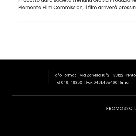
Prodotto dalla società trentina GiUMa Produzion
Piemonte Film Commission, il film arriverà prossi
c/o Format - Via Zanella 10/2 - 38122 Trento
Tel 0461.493501 | Fax 0461.495460 | Email
fi
PROMOSSO 