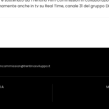
e e sostenuto da Trentino Film Commission in collaboraz
mamente anche in tv su Real Time, canale 31 del gruppo Dis
lmcommission@trentinosviluppo.it
DA
M