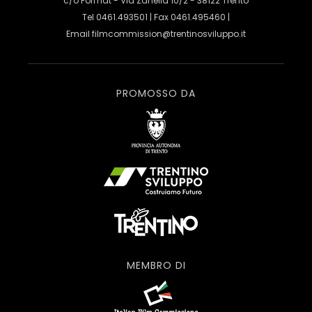
c/o Format - Via Zanella 10/2 - 38122 Trento
Tel 0461.493501 | Fax 0461.495460 |
Email
filmcommission@trentinosviluppo.it
PROMOSSO DA
MEMBRO DI