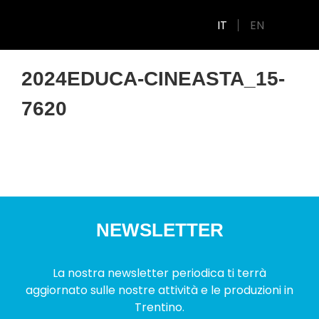
IT
EN
2024EDUCA-CINEASTA_15-
7620
NEWSLETTER
La nostra newsletter periodica ti terrà
aggiornato sulle nostre attività e le produzioni in
Trentino.