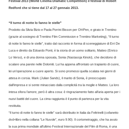
Festival 2013 (World Cinema Dramatic Competition) il festival di Robert
Redford che si tiene dal 17 al 27 gennaio 2013.
“Il turno di notte lo fanno le stelle”
Prodotto da Silvia Bizio e Paola Porrini Bisson per Oh!Pen, e girato in Trentino
(grazie al sostegno di Trentino Film Commission e Trentino Marketing), “Il turno
di notte lo fanno le stelle”, tratto dal racconto in forma di sceneggiature di Erri De
Luca e diretto da Edoardo Ponti, è la storia di un uomo solitario, Matteo (Enrico
Lo Verso), e di una donna sposata, Sonia (Nastassja Kinski), che decidono di
scalare una parete nelle Dolomiti. Lui ha appena affrontato un trapianto di cuore,
lei un’operazione a cuore aperto. Si sono promessi quella scalata nei giorni di
attesa in corsia. Mark (Julian Sands), il marito di Sonia, è preoccupato
dall’impresa e si sente minacciato dalla complicità tra la moglie e Matteo. La loro
intesa sfiora l’amore, però è altra cosa: è ringraziamento fatto all’aria aperta per i
nuovi battiti del cuore. La cima raggiunta è il punto di partenza per la vita
restituita.
“Il turno di notte lo fanno le stelle” sarà distribuito in Italia da Feltrinelli (cofanetto
dvd+libro nella collana “Le Nuvole”, euro 9.90). Il cortometraggio, che ha avuto
la sua prima mondiale all’ultimo Festival Internazionale del Film di Roma, è una