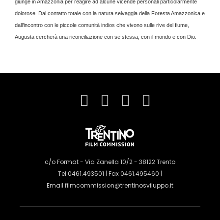
giunge in Amazzonia per reagire ad alcune vicende personali particolarmente
dolorose. Dal contatto totale con la natura selvaggia della Foresta Amazzonica e
dall’incontro con le piccole comunità indios che vivono sulle rive del fiume,
Augusta cercherà una riconciliazione con se stessa, con il mondo e con Dio.
c/o Format - Via Zanella 10/2 - 38122 Trento
Tel 0461.493501 | Fax 0461.495460 |
Email
filmcommission@trentinosviluppo.it