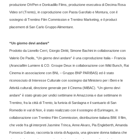
produzione Oh!Pen e Donkadillo Films, produzione esecutiva di Decima Rosa
Video srl (Trento), in coproduzione con Pasta Garofalo e Montura, con il
sostegno di Trentino Film Commission e Trentino Marketing, e il product
placement di San Carlo Gruppo Alimentare.
“Un giorno devi andare”
Prodotto da Lionello Cerri, Giorgio Diritti, Simone Bachini in collaborazione con
Valerio De Paolis, “Un giorno devi andare” è una coproduzione Italia – Francia
(Aranciafilm Lumiere & CO. Groupe Deux in collaborazione con Wild Bunch, Rai
Cinema in associazione con BNL – Gruppo BNP PARIBAS) ed è stato
riconosciuto di Interesse Culturale con sostegno dal Ministero per i Beni e le
Attività culturali, direzione generale per il Cinema (MiBAC). “Un giorno devi
andare” è stato girato per undici settimane in Amazzonia e due settimane in
Trentino, fra la città di Trento, la funivia di Sardagna e il santuario di San
Romedio in val di Non, è stato realizzato con il sostegno di Eurimages, in
collaborazione con Trentino Film Commission, distribuzione italiana BIM. Il film,
che vede fra gli interpreti Jasmine Trinca, Anne Alvaro, Pia Engleberth, Amanda
Fonseca Galvao, racconta la storia di Augusta, una giovane donna italiana che