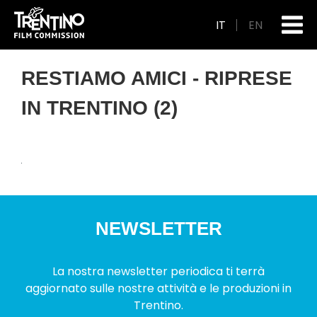
IT
EN
RESTIAMO AMICI - RIPRESE
IN TRENTINO (2)
NEWSLETTER
La nostra newsletter periodica ti terrà
aggiornato sulle nostre attività e le produzioni in
Trentino.