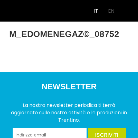
IT
EN
M_EDOMENEGAZ©_08752
NEWSLETTER
La nostra newsletter periodica ti terrà
aggiornato sulle nostre attività e le produzioni in
Trentino.
ISCRIVITI