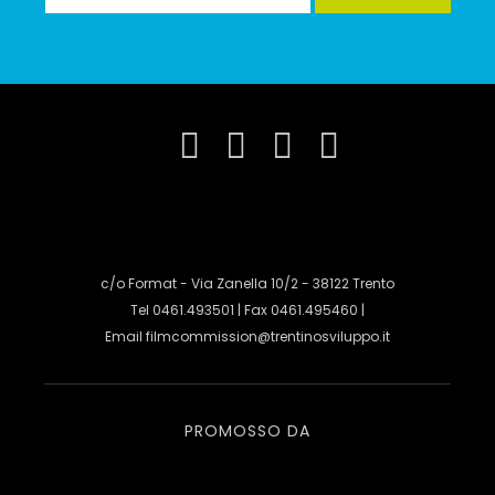
c/o Format - Via Zanella 10/2 - 38122 Trento
Tel 0461.493501 | Fax 0461.495460 |
Email
filmcommission@trentinosviluppo.it
PROMOSSO DA