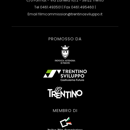
c/o Format - Via Zanella 10/2 - 38122 Trento
Tel 0461.493501 | Fax 0461.495460 |
Email
filmcommission@trentinosviluppo.it
PROMOSSO DA
MEMBRO DI